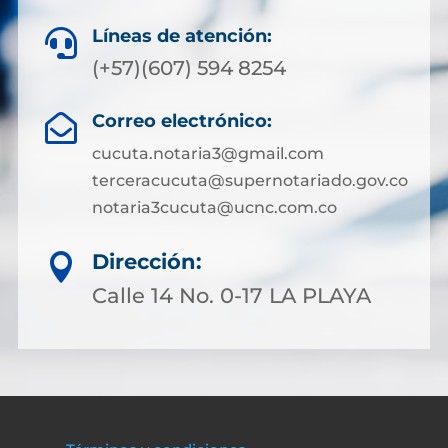
Líneas de atención:

(+57)(607) 594 8254
Correo electrónico:

cucuta.notaria3@gmail.com
terceracucuta@supernotariado.gov.co
notaria3cucuta@ucnc.com.co
Dirección:

Calle 14 No. 0-17 LA PLAYA