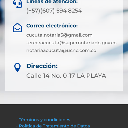
Líneas de atención:

(+57)(607) 594 8254
Correo electrónico:

cucuta.notaria3@gmail.com
terceracucuta@supernotariado.gov.co
notaria3cucuta@ucnc.com.co
Dirección:

Calle 14 No. 0-17 LA PLAYA
• Términos y condiciones
• Política de Tratamiento de Datos