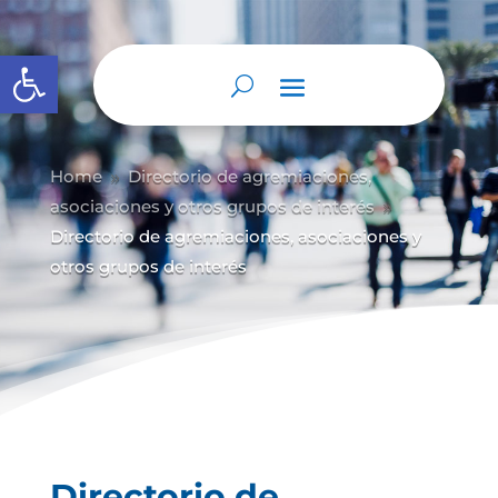
Abrir barra de herramientas
Home
Directorio de agremiaciones,
9
asociaciones y otros grupos de interés
9
Directorio de agremiaciones, asociaciones y
otros grupos de interés
Directorio de