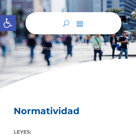
Abrir barra de herramientas
Home
Normatividad
Normatividad
9
9
Normatividad
LEYES: