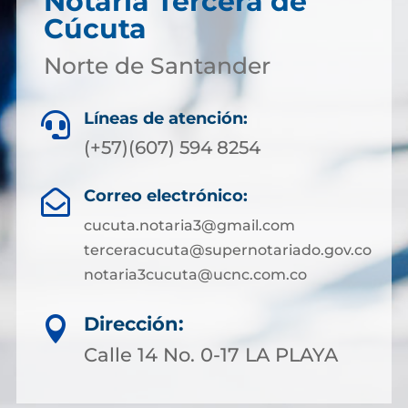
Notaría Tercera de
Cúcuta
Norte de Santander
Líneas de atención:

(+57)(607) 594 8254
Correo electrónico:

cucuta.notaria3@gmail.com
terceracucuta@supernotariado.gov.co
notaria3cucuta@ucnc.com.co
Dirección:

Calle 14 No. 0-17 LA PLAYA