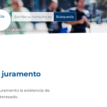
cia
bajo la gravedad de juramento
e juramento
juramento la existencia de
nteresado.