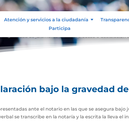
Atención y servicios a la ciudadanía
Transparen
Participa
o la gravedad de juramento
Extra-proceso o declaración 
9
laración bajo la gravedad d
presentadas ante el notario en las que se asegura bajo 
al se transcribe en la notaría y la escrita la lleva el i