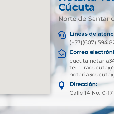
Cúcuta
Norte de Santan
Líneas de atenc

(+57)(607) 594 
Correo electrón

cucuta.notaria
terceracucuta@
notaria3cucuta
Dirección:

Calle 14 No. 0-1