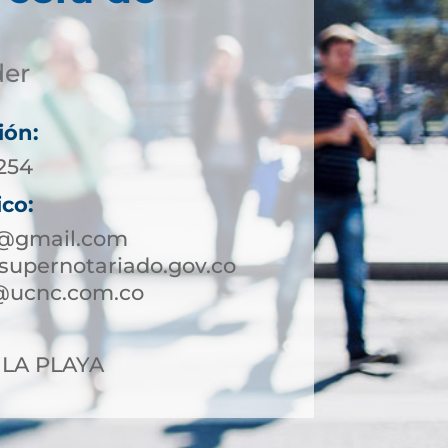
der
ión:
8254
ico:
3@gmail.com
supernotariado.gov.co
@ucnc.com.co
7 LA PLAYA