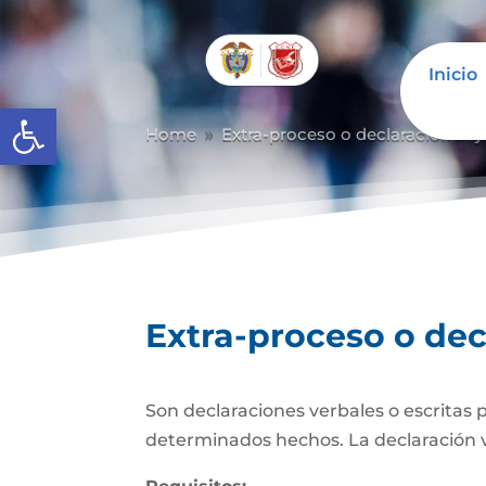
Inicio
Abrir barra de herramientas
Home
Extra-proceso o declaración baj
9
Extra-proceso o dec
Son declaraciones verbales o escritas 
determinados hechos. La declaración verb