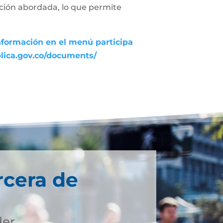
uación abordada, lo que permite
nformación en el menú participa
blica.gov.co/documents/
rcera de
der