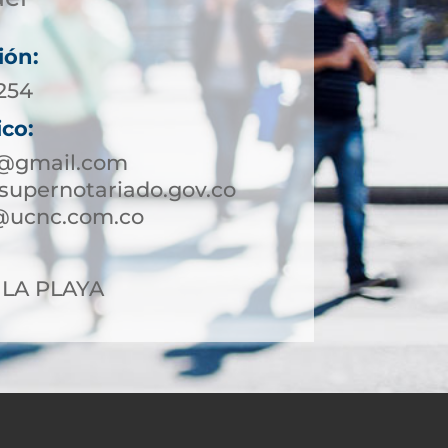
ión:
8254
ico:
3@gmail.com
supernotariado.gov.co
@ucnc.com.co
7 LA PLAYA