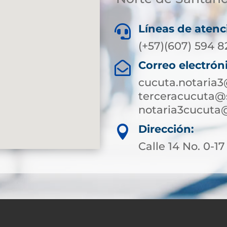
Líneas de atenc

(+57)(607) 594 
Correo electrón

cucuta.notaria
terceracucuta@
notaria3cucuta
Dirección:

Calle 14 No. 0-1