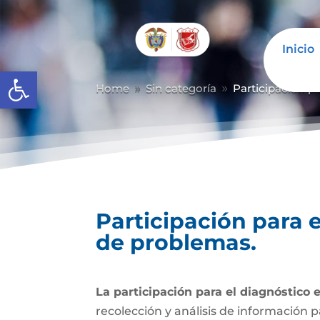
Inicio
Abrir barra de herramientas
Home
Sin categoría
Participación p
9
9
Participación para 
de problemas.
La participación para el diagnóstico 
recolección y análisis de información p