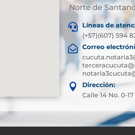
Norte de Santan
Líneas de atenc

(+57)(607) 594 
Correo electrón

cucuta.notaria
terceracucuta@
notaria3cucuta
Dirección:

Calle 14 No. 0-1