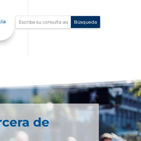
cia
rcera de