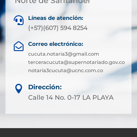
Norte de Santander
Líneas de atención:

(+57)(607) 594 8254
Correo electrónico:

cucuta.notaria3@gmail.com
terceracucuta@supernotariado.gov.co
notaria3cucuta@ucnc.com.co
Dirección:

Calle 14 No. 0-17 LA PLAYA