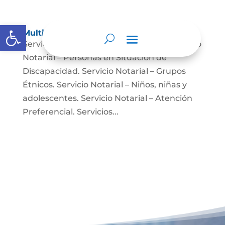
Abrir barra de herramientas
Multimedia
Servicio Notarial – Fuerzas Militares. Servicio
Notarial – Personas en Situación de
Discapacidad. Servicio Notarial – Grupos
Étnicos. Servicio Notarial – Niños, niñas y
adolescentes. Servicio Notarial – Atención
Preferencial. Servicios...