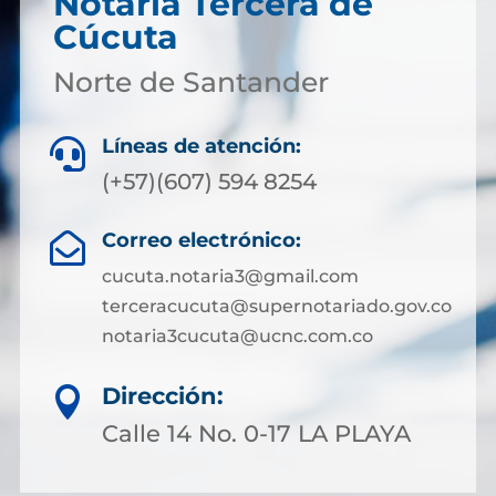
Notaría Tercera de
Cúcuta
Norte de Santander
Líneas de atención:

(+57)(607) 594 8254
Correo electrónico:

cucuta.notaria3@gmail.com
terceracucuta@supernotariado.gov.co
notaria3cucuta@ucnc.com.co
Dirección:

Calle 14 No. 0-17 LA PLAYA