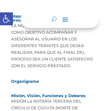
Abrir barra de herramientas
Mapas y cartas descriptivas de los
procesos
LA NOTARÍA TERCERA DE CÚCUTA TIENE
COMO OBJETIVO ACOMPAÑAR Y
ASESORAR AL USUARIO EN LOS
DIFERENTES TRÁMITES QUE DESEA
REALIZAR, PARA QUE AL FINAL DEL
PROCESO SEA UN CLIENTE SATISFECHO
CON EL SERVICIO PRESTADO.
Organigrama
Misión, Visión, Funciones y Deberes
MISIÓN La NOTARÍA TERCERA DEL
CÍRCULO DE CÚCUTA (NORTE DE