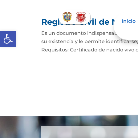
Registro Civil de Naci
Inicio
Abrir barra de herramientas
Es un documento indispensable mediant
su existencia y le permite identificars
Requisitos: Certificado de nacido vivo d