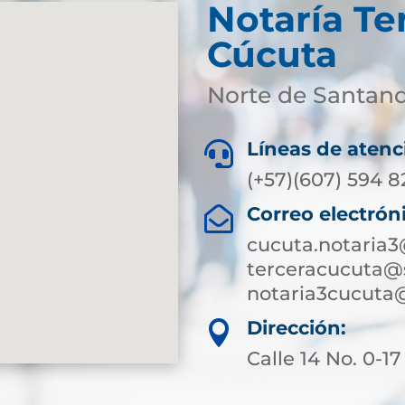
Notaría Te
Cúcuta
Norte de Santan
Líneas de atenc

(+57)(607) 594 
Correo electrón

cucuta.notaria
terceracucuta@
notaria3cucuta
Dirección:

Calle 14 No. 0-1