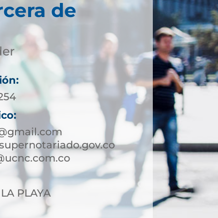
rcera de
der
ión:
8254
ico:
3@gmail.com
supernotariado.gov.co
@ucnc.com.co
7 LA PLAYA