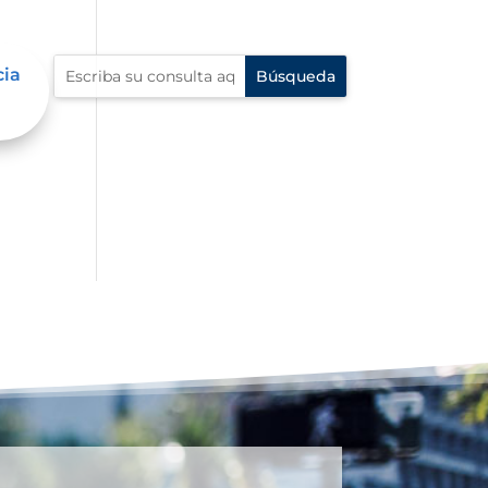
cia
dad