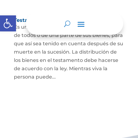
Abrir barra de herramientas
Testamento
Es un acto por el cual una persona dispone
de todos o de una parte de sus bienes, para
que así sea tenido en cuenta después de su
muerte en la sucesión. La distribución de
los bienes en el testamento debe hacerse
de acuerdo con la ley. Mientras viva la
persona puede...